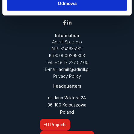
components for the aerospace, space, and defense
Odmowa
industries.
Information
Admill Sp. z o.o
NIP: 8141635182
KRS: 0000295303
Tel.: +48 17 227 52 60
E-mail: admill@admill.pl
Privacy Policy
Headquarters
ul. Jana Wiktora 2A
36-100 Kolbuszowa
Poland
EU Projects