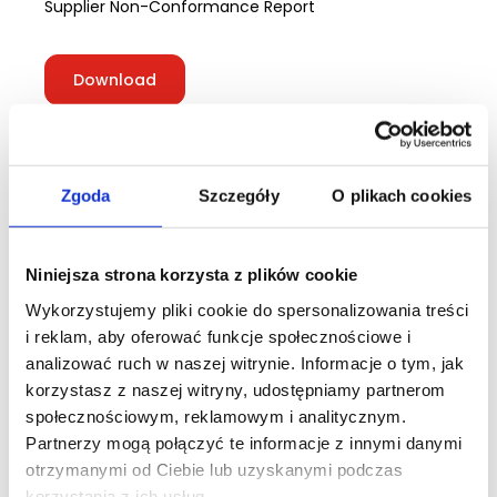
Supplier Non-Conformance Report
Download
Download
Download
Zgoda
Szczegóły
O plikach cookies
Niniejsza strona korzysta z plików cookie
Wykorzystujemy pliki cookie do spersonalizowania treści
The general requirements of the ASQR and UTCQR
i reklam, aby oferować funkcje społecznościowe i
standards can be found at the following address:
analizować ruch w naszej witrynie. Informacje o tym, jak
korzystasz z naszej witryny, udostępniamy partnerom
społecznościowym, reklamowym i analitycznym.
www.rtx.com/suppliers/United-Technologies-
Partnerzy mogą połączyć te informacje z innymi danymi
Suppliers/United-Technologies-ASQRD
otrzymanymi od Ciebie lub uzyskanymi podczas
korzystania z ich usług.