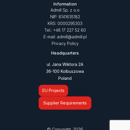
Information
Admill Sp. z o.o
NIP: 8141635182
KRS: 0000295303
Tel.: +48 17 227 52 60
E-mail: admill@admill.pl
Privacy Policy
Headquarters
ul. Jana Wiktora 2A
36-100 Kolbuszowa
Poland
EU Projects
Supplier Requirements
© Copyright 2026