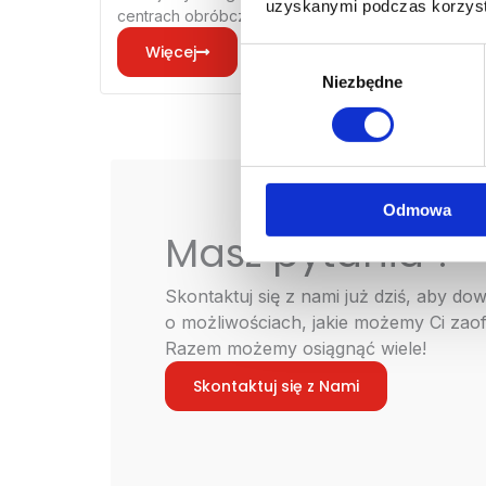
uzyskanymi podczas korzysta
centrach obróbczych CNC…
Więcej
Wybór
Niezbędne
zgody
Odmowa
Masz pytania ?
Skontaktuj się z nami już dziś, aby dow
o możliwościach, jakie możemy Ci zao
Razem możemy osiągnąć wiele!
Skontaktuj się z Nami