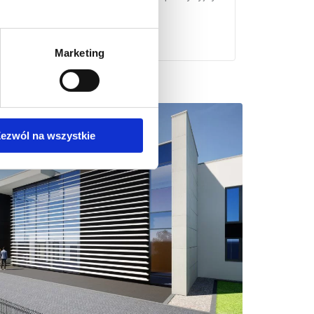
zęcie kontrolno-pomiarowym …
Więcej
Marketing
ezwól na wszystkie