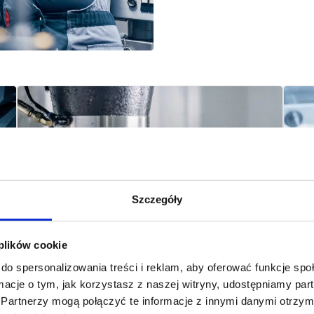
Szczegóły
 plików cookie
do spersonalizowania treści i reklam, aby oferować funkcje sp
Usługi frezowania CNC
Us
ormacje o tym, jak korzystasz z naszej witryny, udostępniamy p
Partnerzy mogą połączyć te informacje z innymi danymi otrzym
ch
Oferujemy usługi obróbki skrawaniem na frezarskich
Ofe