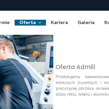
rmie
Oferta
Kariera
Galeria
K
Oferta Admill
Produkujemy zaawansowan
lotniczych (cywilnych i w
precyzyjnej obróbce skrawan
stopy niklu, tytanu i alumini