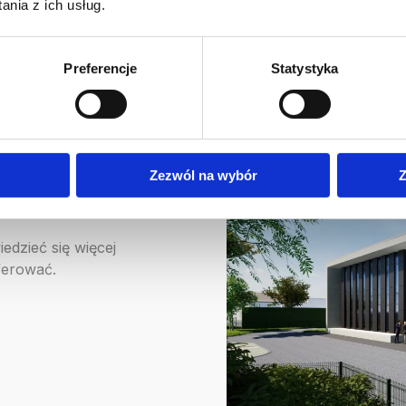
nia z ich usług.
centrach obróbczych CNC…
spr
Więcej
Preferencje
Statystyka
Zezwól na wybór
Z
iedzieć się więcej
ferować.