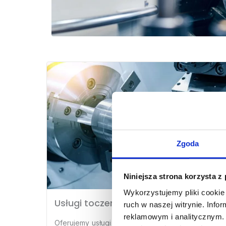
Zgoda
Niniejsza strona korzysta z
Wykorzystujemy pliki cookie 
Usługi toczenia CNC
ruch w naszej witrynie. Inf
reklamowym i analitycznym. 
Oferujemy usługi obróbki skrawaniem na tokarski