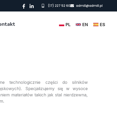
(17) 227 52 60
admill@admill.pl
ontakt
PL
EN
ES
e technologicznie części do silników
ojskowych). Specjalizujemy się w wysoce
iem materiałów takich jak stal nierdzewna,
um.