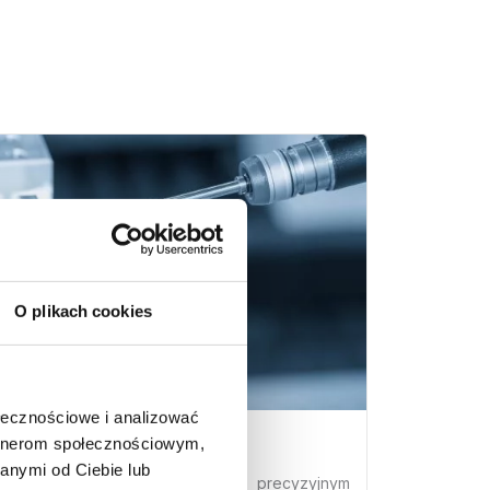
O plikach cookies
ołecznościowe i analizować
ługi pomiarowe
artnerom społecznościowym,
anymi od Ciebie lub
rujemy usługi pomiarowe na precyzyjnym