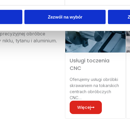
Zezwól na wybór
Z
ików lotniczych
 precyzyjnej obróbce
niklu, tytanu i aluminium.
Usługi toczenia
CNC
Oferujemy usługi obróbki
skrawaniem na tokarskich
centrach obróbczych
CNC…
Więcej