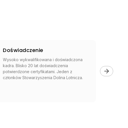
Doświadczenie
Nowo
Wysoko wykwalifikowana i doświadczona
Nowocz
kadra. Blisko 20 lat doświadczenia
0,125″ 
potwierdzone certyfikatami. Jeden z
32″ x 2
członków Stowarzyszenia Dolina Lotnicza.
monitor