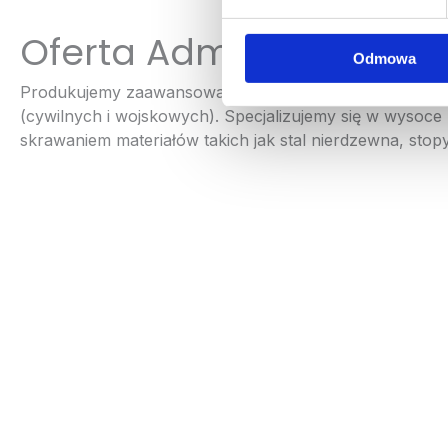
Oferta Admill
Odmowa
Produkujemy zaawansowane technologicznie części siln
(cywilnych i wojskowych). Specjalizujemy się w wysoce
skrawaniem materiałów takich jak stal nierdzewna, stopy 