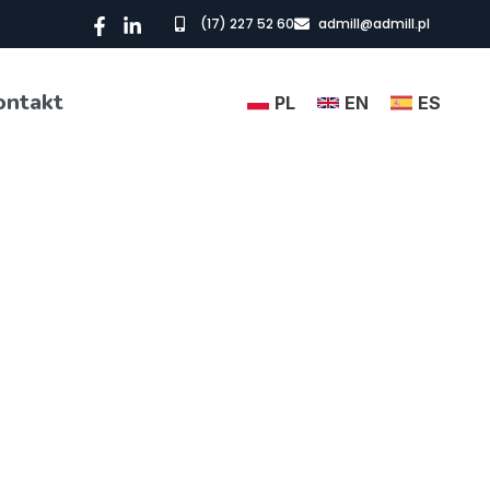
(17) 227 52 60
admill@admill.pl
ontakt
PL
EN
ES