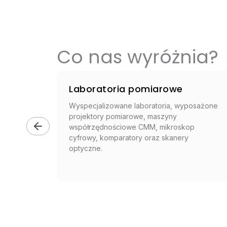
Co nas wyróżnia?
nowy
Laboratoria pomiarowe
od
Wyspecjalizowane laboratoria, wyposażone
o 16″ x
projektory pomiarowe, maszyny
rzęt
współrzędnościowe CMM, mikroskop
cyfrowy, komparatory oraz skanery
optyczne.