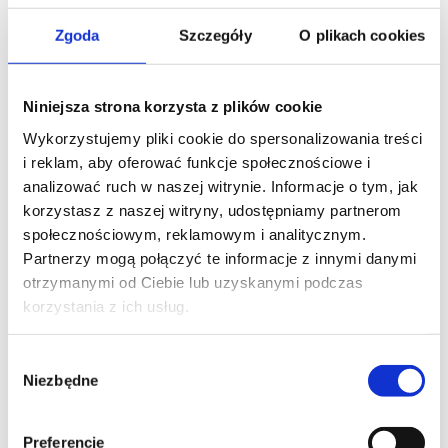
Zgoda
Szczegóły
O plikach cookies
Niniejsza strona korzysta z plików cookie
Wykorzystujemy pliki cookie do spersonalizowania treści
i reklam, aby oferować funkcje społecznościowe i
analizować ruch w naszej witrynie. Informacje o tym, jak
korzystasz z naszej witryny, udostępniamy partnerom
społecznościowym, reklamowym i analitycznym.
Partnerzy mogą połączyć te informacje z innymi danymi
otrzymanymi od Ciebie lub uzyskanymi podczas
Beneficios
korzystania z ich usług.
La producción de piezas en centros de
mecanizado de torneado aporta
Wybór
Niezbędne
numerosas ventajas:
zgody
Preferencje