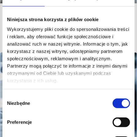
Servicios de fresado CNC
Niniejsza strona korzysta z plików cookie
Ofrecemos servicios de mecanizado en fresado CNC, centros
Wykorzystujemy pliki cookie do spersonalizowania treści
de mecanizado...
i reklam, aby oferować funkcje społecznościowe i
Más
analizować ruch w naszej witrynie. Informacje o tym, jak
korzystasz z naszej witryny, udostępniamy partnerom
społecznościowym, reklamowym i analitycznym.
Partnerzy mogą połączyć te informacje z innymi danymi
otrzymanymi od Ciebie lub uzyskanymi podczas
korzystania z ich usług.
Wybór
Niezbędne
zgody
Preferencje