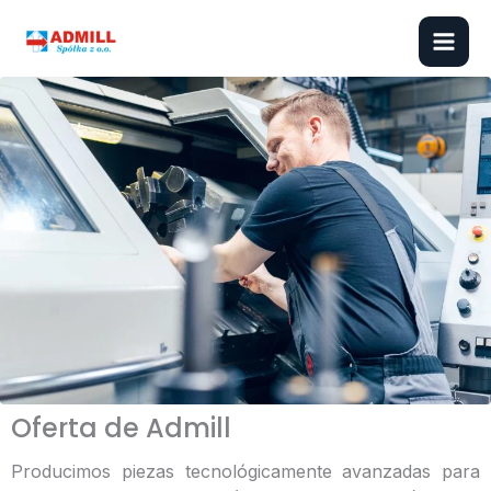
Ir
al
contenido
Oferta de Admill
Producimos piezas tecnológicamente avanzadas para