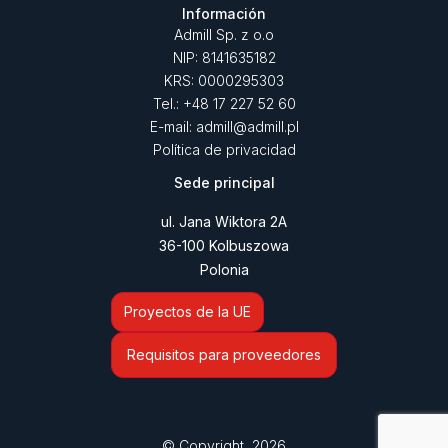
Información
Admill Sp. z o.o
NIP: 8141635182
KRS: 0000295303
Tel.: +48 17 227 52 60
E-mail: admill@admill.pl
Política de privacidad
Sede principal
ul. Jana Wiktora 2A
36-100 Kolbuszowa
Polonia
Proyectos de la UE
Requisitos para proveedores
© Copyright 2026